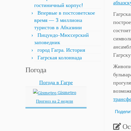
абхазск
гостиничный корпус!
Впервые в постсоветское
Гагрска
время — 3 миллиона
построе
туристов в Абхазиии
состоит
Пицундо-Мюссерский
символи
заповедник
ансамбл
город Гагра. История
Гагрску
Гагрская колоннада
Живопис
Погода
бульвар
Погода в Гагре
прогуля
возможн
Gismeteo
трансф
Прогноз на 2 недели
Подели
Ос