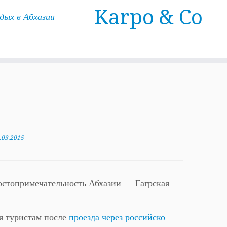
Karpo & Co
ых в Абхазии
.03.2015
достопримечательность Абхазии — Гагрская
ся туристам после
проезда через российско-