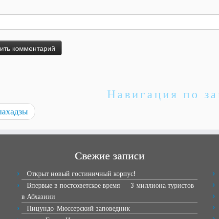
Навигация по з
ахадзы
Свежие записи
Открыт новый гостиничный корпус!
Впервые в постсоветское время — 3 миллиона туристов
в Абхазиии
Пицундо-Мюссерский заповедник