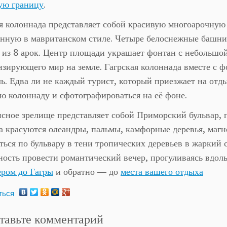
ую границу
.
я колоннада представляет собой красивую многоарочную
нную в мавританском стиле. Четыре белоснежные башни 
 из 8 арок. Центр площади украшает фонтан с небольшой
зирующего мир на земле. Гагрская колоннада вместе с 
ь. Едва ли не каждый турист, который приезжает на отды
ю колоннаду и сфотографироваться на её фоне.
ное зрелище представляет собой Приморский бульвар, 
а красуются олеандры, пальмы, камфорные деревья, маг
ться по бульвару в тени тропических деревьев в жаркий 
ость провести романтический вечер, прогуливаясь вдол
ером до Гагры
и обратно — до
места вашего отдыха
ться
тавьте комментарий