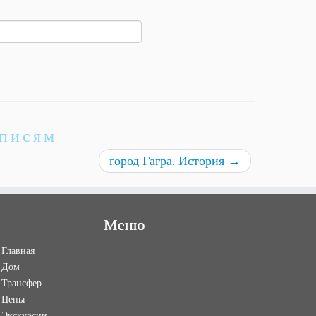
аписям
город Гагра. История
→
Меню
Главная
Дом
Трансфер
Цены
Экскурсии