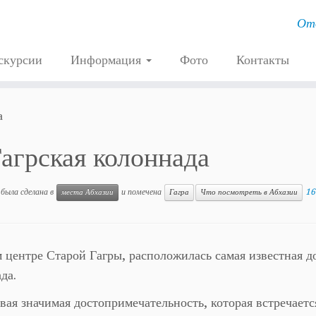
Отд
скурсии
Информация
Фото
Контакты
а
агрская колоннада
 была сделана в
и помечена
16
места Абхазии
Гагра
Что посмотреть в Абхазии
 центре Старой Гагры, расположилась самая известная 
да.
вая значимая достопримечательность, которая встречает