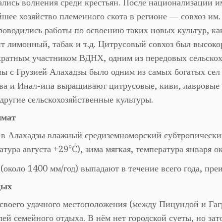
лись волнения среди крестьян. После национализации и
шее хозяйство племенного скота в регионе — совхоз им.
роводились работы по освоению таких новых культур, ка
т лимонный, табак и т.д. Цитрусовый совхоз был высок
кратным участником ВДНХ, одним из передовых сельскох
ы с Грузией Алахадзы было одним из самых богатых сел 
а и Инал-ипа выращивают цитрусовые, киви, лавровые и
другие сельскохозяйственные культуры.
имат
в Алахадзы влажный средиземноморский субтропический
атура августа +29°C), зима мягкая, температура января о
(около 1400 мм/год) выпадают в течение всего года, пр
дых
 своего удачного местоположения (между Пицундой и Гаг
ей семейного отдыха. В нём нет городской суеты, но зат