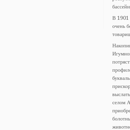
бассейн
В 1901 
очень 
товарищ
Накопив
Игумнов
потряст
профиле
букваль
прискор
выслать
селом А
приобре
болотны
животно