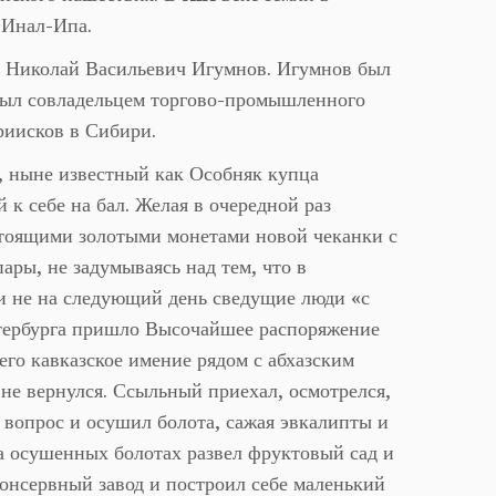
 Инал-Ипа.
ц Николай Васильевич Игумнов. Игумнов был
был совладельцем торгово-промышленного
риисков в Сибири.
, ныне известный как Особняк купца
к себе на бал. Желая в очередной раз
астоящими золотыми монетами новой чеканки с
ары, не задумываясь над тем, что в
и не на следующий день сведущие люди «с
етербурга пришло Высочайшее распоряжение
его кавказское имение рядом с абхазским
не вернулся. Ссыльный приехал, осмотрелся,
 вопрос и осушил болота, сажая эвкалипты и
а осушенных болотах развел фруктовый сад и
консервный завод и построил себе маленький