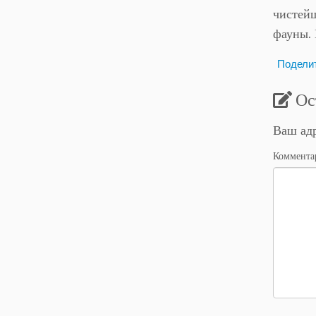
чистейш
фауны. 
Подели
Ос
Ваш адр
Коммент