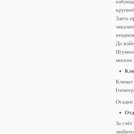
наблюда
крупней
Здесь п
эвкалип
неодно
До войн
Игумнов
многие 
Кл
Климат 
(темпер
Осадки 
От
За счёт
любител