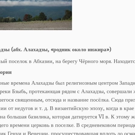
адзы (абх. Алахадзы, «родник около инжира»)
ый поселок в Абхазии, на берегу Чёрного моря. Находит
ория
ные времена Алахадзы был религиозным центром Западн
реки Бзыбь, протекающая рядом с Алахадзы, совершали
егося священным, отсюда и название посёлка. Сюда при
ии от недугов и т. д. В византийскую эпоху, когда в кра
на большая базилика, которая датируется VI в. К этому 
его времени церковь в поселке. В средневековом период
ик Генуи и Венеции, просуществовавшая вплоть до осма