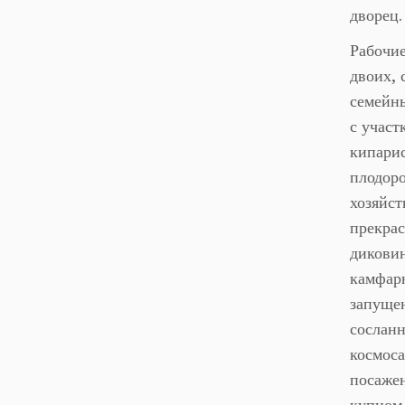
дворец.
Рабочие
двоих, 
семейны
с участ
кипарис
плодор
хозяйст
прекрас
дикови
камфарн
запущен
сосланн
космоса
посажен
купцом