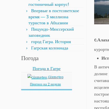
гостиничный корпус!
Впервые в постсоветское
время — 3 миллиона
туристов в Абхазиии
Пицундо-Мюссерский
заповедник
c.Алах
город Гагра. История
Гагрская колоннада
курортн
Погода
Ист
В антич
Погода в Гагре
долине 
Gismeteo
считавш
Прогноз на 2 недели
исцелен
построе
настоящ
республ